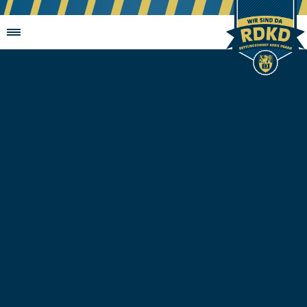
Über uns
Leistungen
Karriere
#emissionsfrei112
Downloads
Kontakt